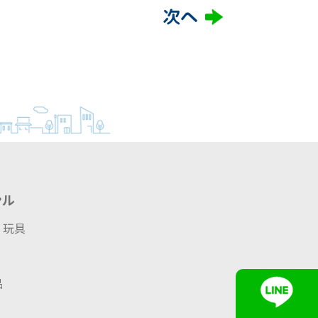
次へ
ンル
・玩具
品